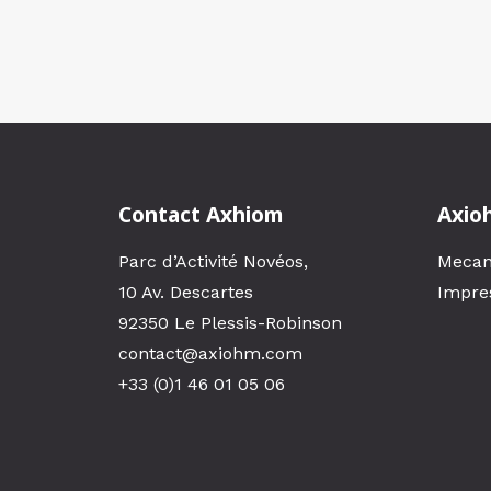
Contact Axhiom
Axio
Parc d’Activité Novéos,
Mecan
10 Av. Descartes
Impre
92350 Le Plessis-Robinson
contact@axiohm.com
+33 (0)1 46 01 05 06