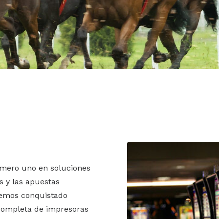
oterías
e impresión, durabilidad del cabezal térmico y la cuchilla
n ideal de integración para el sector de los juegos y las lot
mero uno en soluciones
s y las apuestas
 hemos conquistado
 completa de impresoras