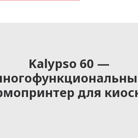
Kalypso 60 —
многофункциональны
рмопринтер для киос