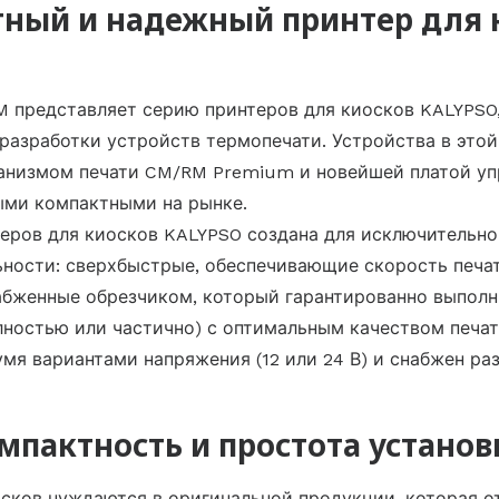
ный и надежный принтер для 
 представляет серию принтеров для киосков KALYPSO
 разработки устройств термопечати. Устройства в этой
анизмом печати CM/RM Premium и новейшей платой уп
ыми компактными на рынке.
еров для киосков KALYPSO создана для исключительн
ности: сверхбыстрые, обеспечивающие скорость печат
абженные обрезчиком, который гарантированно выполни
лностью или частично) с оптимальным качеством печат
умя вариантами напряжения (12 или 24 В) и снабжен р
мпактность и простота установ
сков нуждаются в оригинальной продукции, которая о