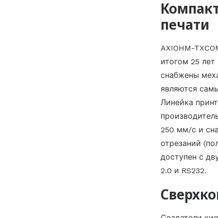
Компакт
печати
AXIOHM-TXCOM
итогом 25 лет
снабжены мех
являются сам
Линейка принт
производитель
250 мм/с и сн
отрезаний (по
доступен с дв
2.0 и RS232.
Сверхко
Создатели кио