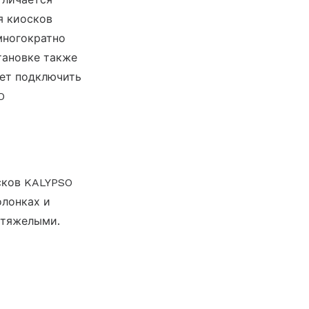
я киосков
многократно
тановке также
яет подключить
O
сков KALYPSO
олонках и
 тяжелыми.