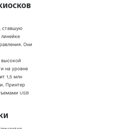
киосков
, ставшую
 линейке
равления. Они
о высокой
и на уровне
т 1,5 млн
и. Принтер
азъемами USB
ки
тличается