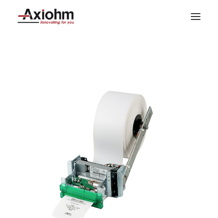
Pынки
Продукция
Опыт, умноженный на знания
Международная сеть
Компания
Связаться с
Русский